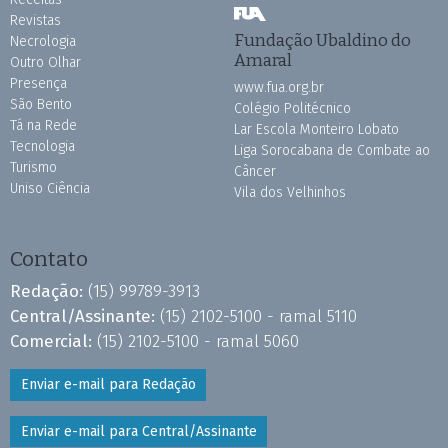
Revistas
Fundação Ubaldino do
Necrologia
Amaral
Outro Olhar
Presença
www.fua.org.br
São Bento
Colégio Politécnico
Tá na Rede
Lar Escola Monteiro Lobato
Tecnologia
Liga Sorocabana de Combate ao
Turismo
Câncer
Uniso Ciência
Vila dos Velhinhos
Contato
Redação:
(15) 99789-3913
Central/Assinante:
(15) 2102-5100 - ramal 5110
Comercial:
(15) 2102-5100 - ramal 5060
Enviar e-mail para Redação
Enviar e-mail para Central/Assinante