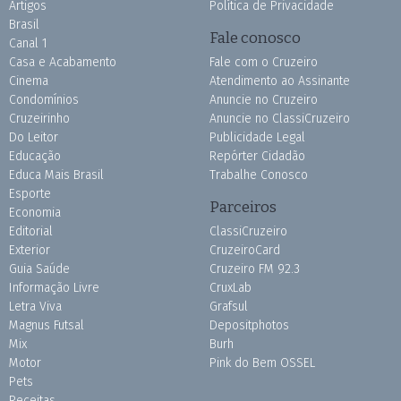
Artigos
Política de Privacidade
Brasil
Fale conosco
Canal 1
Casa e Acabamento
Fale com o Cruzeiro
Cinema
Atendimento ao Assinante
Condomínios
Anuncie no Cruzeiro
Cruzeirinho
Anuncie no ClassiCruzeiro
Do Leitor
Publicidade Legal
Educação
Repórter Cidadão
Educa Mais Brasil
Trabalhe Conosco
Esporte
Parceiros
Economia
Editorial
ClassiCruzeiro
Exterior
CruzeiroCard
Guia Saúde
Cruzeiro FM 92.3
Informação Livre
CruxLab
Letra Viva
Grafsul
Magnus Futsal
Depositphotos
Mix
Burh
Motor
Pink do Bem OSSEL
Pets
Receitas