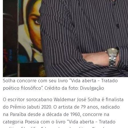
Solha concorre com seu livro “Vida aberta - Tratado
poético filosófico”. Crédito da foto: Divulgação
O escritor sorocabano Waldemar José Solha é finalista
do Prêmio Jabuti 2020. O artista de 79 anos, radicado
na Paraíba desde a década de 1960, concorre na
categoria Poesia com o livro “Vida aberta - Tratado