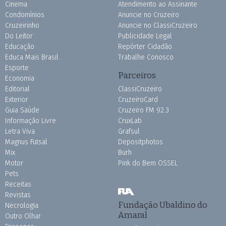
Cinema
Atendimento ao Assinante
Condomínios
Anuncie no Cruzeiro
Cruzeirinho
Anuncie no ClassiCruzeiro
Do Leitor
Publicidade Legal
Educação
Repórter Cidadão
Educa Mais Brasil
Trabalhe Conosco
Esporte
Parceiros
Economia
Editorial
ClassiCruzeiro
Exterior
CruzeiroCard
Guia Saúde
Cruzeiro FM 92.3
Informação Livre
CruxLab
Letra Viva
Grafsul
Magnus Futsal
Depositphotos
Mix
Burh
Motor
Pink do Bem OSSEL
Pets
Receitas
Revistas
Fundação Ubaldino do
Necrologia
Amaral
Outro Olhar