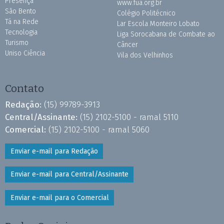
Presença
www.fua.org.br
São Bento
Colégio Politécnico
Tá na Rede
Lar Escola Monteiro Lobato
Tecnologia
Liga Sorocabana de Combate ao
Turismo
Câncer
Uniso Ciência
Vila dos Velhinhos
Contato
Redação:
(15) 99789-3913
Central/Assinante:
(15) 2102-5100 - ramal 5110
Comercial:
(15) 2102-5100 - ramal 5060
Enviar e-mail para Redação
Enviar e-mail para Central/Assinante
Enviar e-mail para o Comercial