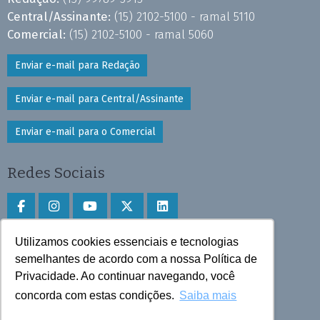
Central/Assinante:
(15) 2102-5100 - ramal 5110
Comercial:
(15) 2102-5100 - ramal 5060
Enviar e-mail para Redação
Enviar e-mail para Central/Assinante
Enviar e-mail para o Comercial
Redes Sociais
Utilizamos cookies essenciais e tecnologias
Faça download do aplicativo
semelhantes de acordo com a nossa Política de
Privacidade. Ao continuar navegando, você
Play Store e App Store
concorda com estas condições.
Saiba mais