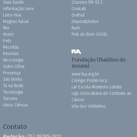
Guia Saúde
Cruzeiro FM 92.3
Informação Livre
CruxLab
Letra Viva
Grafsul
Magnus Futsal
Depositphotos
Mix
Burh
Motor
Pink do Bem OSSEL
Pets
Receitas
Revistas
Fundação Ubaldino do
Necrologia
Amaral
Outro Olhar
Presença
www.fua.org.br
São Bento
Colégio Politécnico
Tá na Rede
Lar Escola Monteiro Lobato
Tecnologia
Liga Sorocabana de Combate ao
Turismo
Câncer
Uniso Ciência
Vila dos Velhinhos
Contato
Redação:
(15) 99789-3913