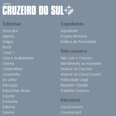
Editorias
Expediente
Sorocaba
Expediente
Agenda
Projeto Memória
Artigos
Política de Privacidade
Brasil
Fale conosco
Canal 1
Casa e Acabamento
Fale com o Cruzeiro
Cinema
Atendimento ao Assinante
Condomínios
Anuncie no Cruzeiro
Cruzeirinho
Anuncie no ClassiCruzeiro
Do Leitor
Publicidade Legal
Educação
Repórter Cidadão
Educa Mais Brasil
Trabalhe Conosco
Esporte
Parceiros
Economia
Editorial
ClassiCruzeiro
Exterior
CruzeiroCard