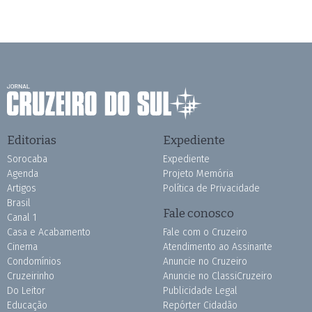
Editorias
Expediente
Sorocaba
Expediente
Agenda
Projeto Memória
Artigos
Política de Privacidade
Brasil
Fale conosco
Canal 1
Casa e Acabamento
Fale com o Cruzeiro
Cinema
Atendimento ao Assinante
Condomínios
Anuncie no Cruzeiro
Cruzeirinho
Anuncie no ClassiCruzeiro
Do Leitor
Publicidade Legal
Educação
Repórter Cidadão