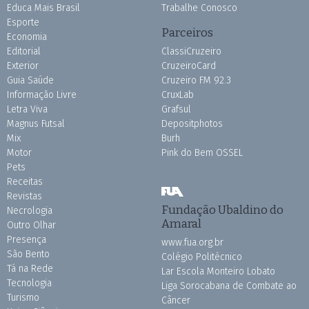
Educa Mais Brasil
Trabalhe Conosco
Esporte
Parceiros
Economia
Editorial
ClassiCruzeiro
Exterior
CruzeiroCard
Guia Saúde
Cruzeiro FM 92.3
Informação Livre
CruxLab
Letra Viva
Grafsul
Magnus Futsal
Depositphotos
Mix
Burh
Motor
Pink do Bem OSSEL
Pets
Receitas
Revistas
Fundação Ubaldino do
Necrologia
Amaral
Outro Olhar
Presença
www.fua.org.br
São Bento
Colégio Politécnico
Tá na Rede
Lar Escola Monteiro Lobato
Tecnologia
Liga Sorocabana de Combate ao
Turismo
Câncer