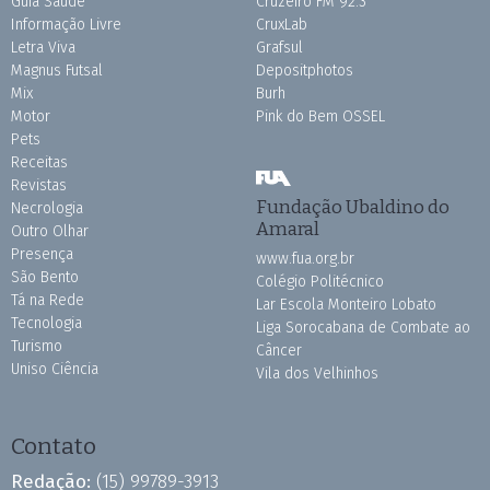
Guia Saúde
Cruzeiro FM 92.3
Informação Livre
CruxLab
Letra Viva
Grafsul
Magnus Futsal
Depositphotos
Mix
Burh
Motor
Pink do Bem OSSEL
Pets
Receitas
Revistas
Fundação Ubaldino do
Necrologia
Amaral
Outro Olhar
Presença
www.fua.org.br
São Bento
Colégio Politécnico
Tá na Rede
Lar Escola Monteiro Lobato
Tecnologia
Liga Sorocabana de Combate ao
Turismo
Câncer
Uniso Ciência
Vila dos Velhinhos
Contato
Redação:
(15) 99789-3913