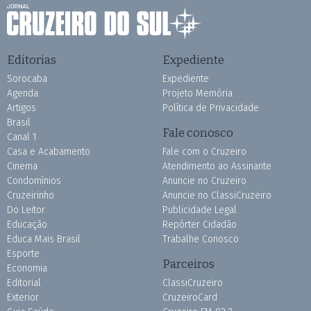
Editorias
Expediente
Sorocaba
Expediente
Agenda
Projeto Memória
Artigos
Política de Privacidade
Brasil
Fale conosco
Canal 1
Casa e Acabamento
Fale com o Cruzeiro
Cinema
Atendimento ao Assinante
Condomínios
Anuncie no Cruzeiro
Cruzeirinho
Anuncie no ClassiCruzeiro
Do Leitor
Publicidade Legal
Educação
Repórter Cidadão
Educa Mais Brasil
Trabalhe Conosco
Esporte
Parceiros
Economia
Editorial
ClassiCruzeiro
Exterior
CruzeiroCard