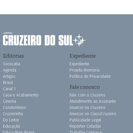
Editorias
Expediente
Sorocaba
Expediente
Agenda
Projeto Memória
Artigos
Política de Privacidade
Brasil
Fale conosco
Canal 1
Casa e Acabamento
Fale com o Cruzeiro
Cinema
Atendimento ao Assinante
Condomínios
Anuncie no Cruzeiro
Cruzeirinho
Anuncie no ClassiCruzeiro
Do Leitor
Publicidade Legal
Educação
Repórter Cidadão
Educa Mais Brasil
Trabalhe Conosco