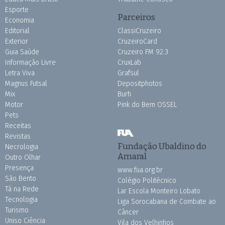
Esporte
Parceiros
Economia
Editorial
ClassiCruzeiro
Exterior
CruzeiroCard
Guia Saúde
Cruzeiro FM 92.3
Informação Livre
CruxLab
Letra Viva
Grafsul
Magnus Futsal
Depositphotos
Mix
Burh
Motor
Pink do Bem OSSEL
Pets
Receitas
Revistas
Fundação Ubaldino do
Necrologia
Amaral
Outro Olhar
Presença
www.fua.org.br
São Bento
Colégio Politécnico
Tá na Rede
Lar Escola Monteiro Lobato
Tecnologia
Liga Sorocabana de Combate ao
Turismo
Câncer
Uniso Ciência
Vila dos Velhinhos