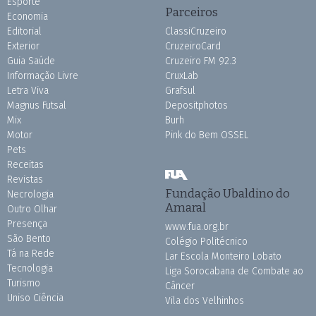
Esporte
Parceiros
Economia
Editorial
ClassiCruzeiro
Exterior
CruzeiroCard
Guia Saúde
Cruzeiro FM 92.3
Informação Livre
CruxLab
Letra Viva
Grafsul
Magnus Futsal
Depositphotos
Mix
Burh
Motor
Pink do Bem OSSEL
Pets
Receitas
Revistas
Fundação Ubaldino do
Necrologia
Amaral
Outro Olhar
Presença
www.fua.org.br
São Bento
Colégio Politécnico
Tá na Rede
Lar Escola Monteiro Lobato
Tecnologia
Liga Sorocabana de Combate ao
Turismo
Câncer
Uniso Ciência
Vila dos Velhinhos