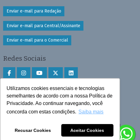
Enviar e-mail para Redação
Enviar e-mail para Central/Assinante
Enviar e-mail para o Comercial
Redes Sociais
Utilizamos cookies essenciais e tecnologias
Faça download do aplicativo
semelhantes de acordo com a nossa Política de
Privacidade. Ao continuar navegando, você
Play Store e App Store
concorda com estas condições.
Saiba mais
Todos os direitos reservados © 2025 Cruzeiro do Sul
Recusar Cookies
Aceitar Cookies