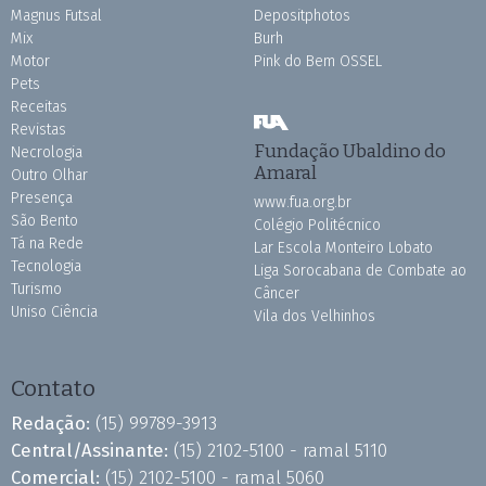
Magnus Futsal
Depositphotos
Mix
Burh
Motor
Pink do Bem OSSEL
Pets
Receitas
Revistas
Fundação Ubaldino do
Necrologia
Amaral
Outro Olhar
Presença
www.fua.org.br
São Bento
Colégio Politécnico
Tá na Rede
Lar Escola Monteiro Lobato
Tecnologia
Liga Sorocabana de Combate ao
Turismo
Câncer
Uniso Ciência
Vila dos Velhinhos
Contato
Redação:
(15) 99789-3913
Central/Assinante:
(15) 2102-5100 - ramal 5110
Comercial:
(15) 2102-5100 - ramal 5060