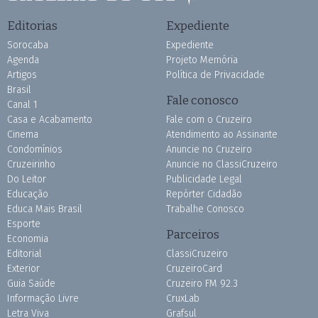
Editorias
Expediente
Sorocaba
Expediente
Agenda
Projeto Memória
Artigos
Política de Privacidade
Brasil
Fale conosco
Canal 1
Casa e Acabamento
Fale com o Cruzeiro
Cinema
Atendimento ao Assinante
Condomínios
Anuncie no Cruzeiro
Cruzeirinho
Anuncie no ClassiCruzeiro
Do Leitor
Publicidade Legal
Educação
Repórter Cidadão
Educa Mais Brasil
Trabalhe Conosco
Esporte
Parceiros
Economia
Editorial
ClassiCruzeiro
Exterior
CruzeiroCard
Guia Saúde
Cruzeiro FM 92.3
Informação Livre
CruxLab
Letra Viva
Grafsul