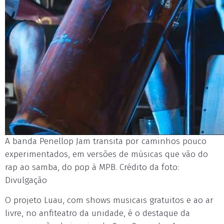
A banda Penellop Jam transita por caminhos pouco
experimentados, em versões de músicas que vão do
rap ao samba, do pop à MPB. Crédito da foto:
Divulgação
O projeto Luau, com shows musicais gratuitos e ao ar
livre, no anfiteatro da unidade, é o destaque da