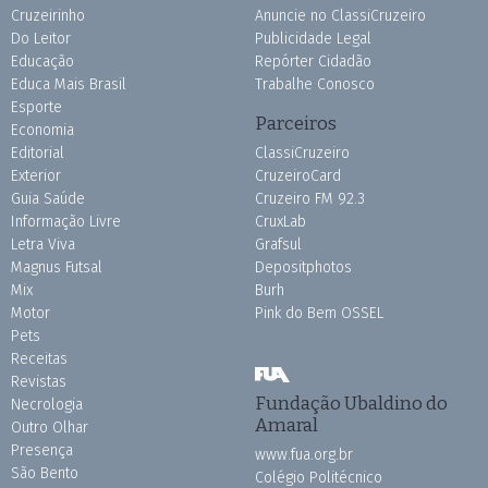
Cruzeirinho
Anuncie no ClassiCruzeiro
Do Leitor
Publicidade Legal
Educação
Repórter Cidadão
Educa Mais Brasil
Trabalhe Conosco
Esporte
Parceiros
Economia
Editorial
ClassiCruzeiro
Exterior
CruzeiroCard
Guia Saúde
Cruzeiro FM 92.3
Informação Livre
CruxLab
Letra Viva
Grafsul
Magnus Futsal
Depositphotos
Mix
Burh
Motor
Pink do Bem OSSEL
Pets
Receitas
Revistas
Fundação Ubaldino do
Necrologia
Amaral
Outro Olhar
Presença
www.fua.org.br
São Bento
Colégio Politécnico