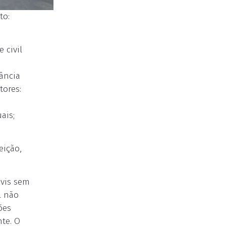
to:
 civil
cância
tores:
ais;
eição,
ivis sem
l não
ões
nte. O