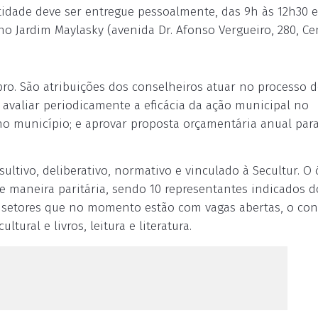
tidade deve ser entregue pessoalmente, das 9h às 12h30 e
no Jardim Maylasky (avenida Dr. Afonso Vergueiro, 280, Cen
o. São atribuições dos conselheiros atuar no processo d
a, avaliar periodicamente a eficácia da ação municipal no
no município; e aprovar proposta orçamentária anual par
ultivo, deliberativo, normativo e vinculado à Secultur. O
e maneira paritária, sendo 10 representantes indicados 
ito setores que no momento estão com vagas abertas, o co
ural e livros, leitura e literatura.