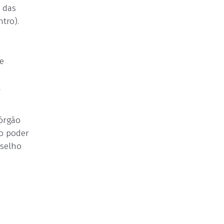
 das
tro).
e
a
 órgão
do poder
nselho