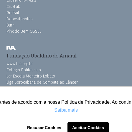
Cruzeiro FM 92.3
CruxLab
Grafsul
Depositphotos
Burh
Pink do Bem OSSEL
Fundação Ubaldino do Amaral
www.fua.org.br
Colégio Politécnico
Lar Escola Monteiro Lobato
Liga Sorocabana de Combate ao Câncer
Vila dos Velhinhos
antes de acordo com a nossa Política de Privacidade. Ao cont
Saiba mais
Todos os direitos reservados © 2025 Cruzeiro do Sul
Recusar Cookies
Aceitar Cookies