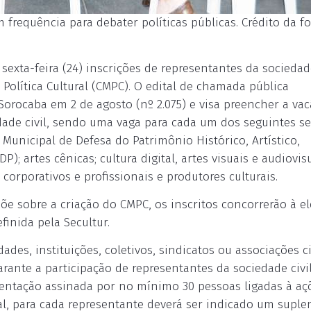
requência para debater políticas públicas. Crédito da fo
 sexta-feira (24) inscrições de representantes da sociedade
Política Cultural (CMPC). O edital de chamada pública
Sorocaba em 2 de agosto (nº 2.075) e visa preencher a va
dade civil, sendo uma vaga para cada um dos seguintes se
Municipal de Defesa do Patrimônio Histórico, Artístico,
); artes cênicas; cultura digital, artes visuais e audiovisu
corporativos e profissionais e produtores culturais.
põe sobre a criação do CMPC, os inscritos concorrerão à el
finida pela Secultur.
des, instituições, coletivos, sindicatos ou associações c
arante a participação de representantes da sociedade civi
sentação assinada por no mínimo 30 pessoas ligadas à aç
tal, para cada representante deverá ser indicado um suple