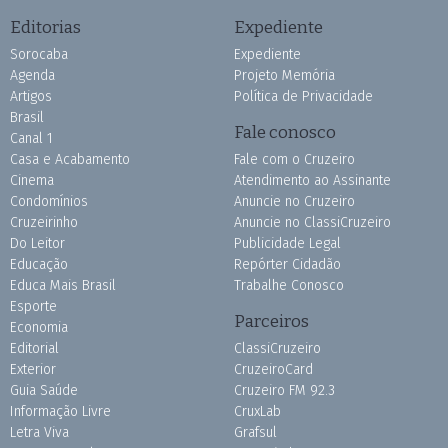
Editorias
Expediente
Sorocaba
Expediente
Agenda
Projeto Memória
Artigos
Política de Privacidade
Brasil
Fale conosco
Canal 1
Casa e Acabamento
Fale com o Cruzeiro
Cinema
Atendimento ao Assinante
Condomínios
Anuncie no Cruzeiro
Cruzeirinho
Anuncie no ClassiCruzeiro
Do Leitor
Publicidade Legal
Educação
Repórter Cidadão
Educa Mais Brasil
Trabalhe Conosco
Esporte
Parceiros
Economia
Editorial
ClassiCruzeiro
Exterior
CruzeiroCard
Guia Saúde
Cruzeiro FM 92.3
Informação Livre
CruxLab
Letra Viva
Grafsul