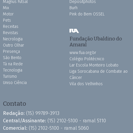
Magnus Futsal
Depositphotos
Mix
Burh
Motor
Pink do Bem OSSEL
Pets
Receitas
Revistas
Fundação Ubaldino do
Necrologia
Amaral
Outro Olhar
Presença
www.fua.org.br
São Bento
Colégio Politécnico
Tá na Rede
Lar Escola Monteiro Lobato
Tecnologia
Liga Sorocabana de Combate ao
Turismo
Câncer
Uniso Ciência
Vila dos Velhinhos
Contato
Redação:
(15) 99789-3913
Central/Assinante:
(15) 2102-5100 - ramal 5110
Comercial:
(15) 2102-5100 - ramal 5060