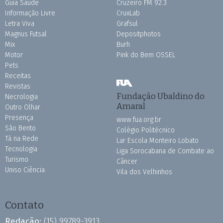
Guia Saúde
Cruzeiro FM 92.3
Informação Livre
CruxLab
Letra Viva
Grafsul
Magnus Futsal
Depositphotos
Mix
Burh
Motor
Pink do Bem OSSEL
Pets
Receitas
Revistas
Fundação Ubaldino do
Necrologia
Amaral
Outro Olhar
Presença
www.fua.org.br
São Bento
Colégio Politécnico
Tá na Rede
Lar Escola Monteiro Lobato
Tecnologia
Liga Sorocabana de Combate ao
Turismo
Câncer
Uniso Ciência
Vila dos Velhinhos
Contato
Redação:
(15) 99789-3913