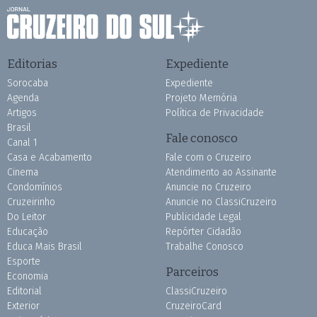
Editorias
Expediente
Sorocaba
Expediente
Agenda
Projeto Memória
Artigos
Política de Privacidade
Brasil
Fale conosco
Canal 1
Casa e Acabamento
Fale com o Cruzeiro
Cinema
Atendimento ao Assinante
Condomínios
Anuncie no Cruzeiro
Cruzeirinho
Anuncie no ClassiCruzeiro
Do Leitor
Publicidade Legal
Educação
Repórter Cidadão
Educa Mais Brasil
Trabalhe Conosco
Esporte
Parceiros
Economia
Editorial
ClassiCruzeiro
Exterior
CruzeiroCard