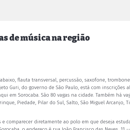
as de música na região
abaixo, flauta transversal, percussão, saxofone, trombone,
jeto Guri, do governo de São Paulo, está com inscrições a
 aqui em Sorocaba. São 80 vagas na cidade. Também há va
inque, Piedade, Pilar do Sul, Salto, São Miguel Arcanjo, Ti
nos e comparecer diretamente ao polo em que deseja estuda
orocaba, o endereço é rua João Francisco das Neves, 11 -