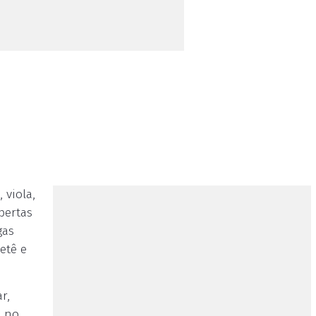
 viola,
bertas
gas
etê e
r,
- no