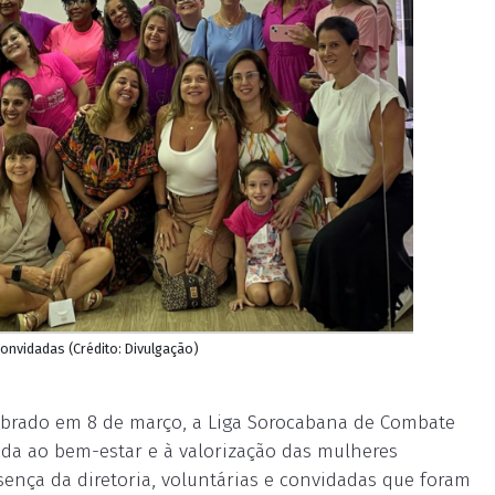
convidadas (Crédito: Divulgação)
ebrado em 8 de março, a Liga Sorocabana de Combate
da ao bem-estar e à valorização das mulheres
sença da diretoria, voluntárias e convidadas que foram