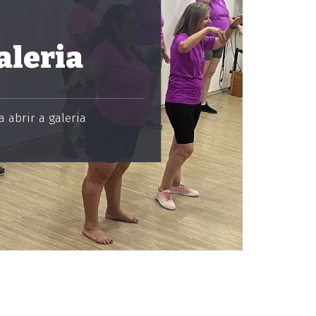
aleria
 abrir a galeria