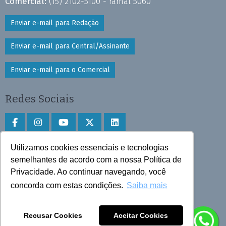
Comercial:
(15) 2102-5100 - ramal 5060
Enviar e-mail para Redação
Enviar e-mail para Central/Assinante
Enviar e-mail para o Comercial
Redes Sociais
Utilizamos cookies essenciais e tecnologias
Faça download do aplicativo
semelhantes de acordo com a nossa Política de
Privacidade. Ao continuar navegando, você
Play Store e App Store
concorda com estas condições.
Saiba mais
Todos os direitos reservados © 2025 Cruzeiro do Sul
Recusar Cookies
Aceitar Cookies