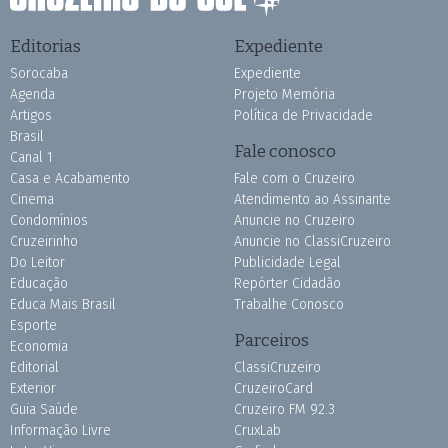
Editorias
Expediente
Sorocaba
Expediente
Agenda
Projeto Memória
Artigos
Política de Privacidade
Brasil
Fale conosco
Canal 1
Casa e Acabamento
Fale com o Cruzeiro
Cinema
Atendimento ao Assinante
Condomínios
Anuncie no Cruzeiro
Cruzeirinho
Anuncie no ClassiCruzeiro
Do Leitor
Publicidade Legal
Educação
Repórter Cidadão
Educa Mais Brasil
Trabalhe Conosco
Esporte
Parceiros
Economia
Editorial
ClassiCruzeiro
Exterior
CruzeiroCard
Guia Saúde
Cruzeiro FM 92.3
Informação Livre
CruxLab