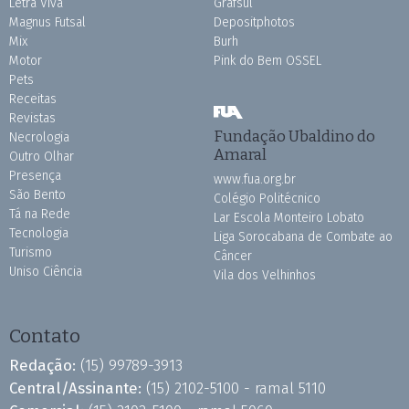
Letra Viva
Grafsul
Magnus Futsal
Depositphotos
Mix
Burh
Motor
Pink do Bem OSSEL
Pets
Receitas
Revistas
Fundação Ubaldino do
Necrologia
Amaral
Outro Olhar
Presença
www.fua.org.br
São Bento
Colégio Politécnico
Tá na Rede
Lar Escola Monteiro Lobato
Tecnologia
Liga Sorocabana de Combate ao
Turismo
Câncer
Uniso Ciência
Vila dos Velhinhos
Contato
Redação:
(15) 99789-3913
Central/Assinante:
(15) 2102-5100 - ramal 5110