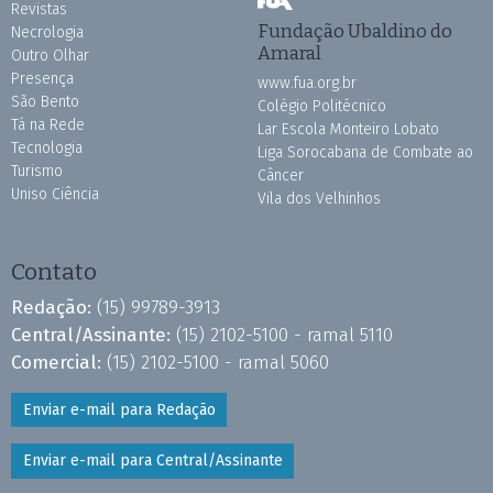
Revistas
Fundação Ubaldino do
Necrologia
Amaral
Outro Olhar
Presença
www.fua.org.br
São Bento
Colégio Politécnico
Tá na Rede
Lar Escola Monteiro Lobato
Tecnologia
Liga Sorocabana de Combate ao
Turismo
Câncer
Uniso Ciência
Vila dos Velhinhos
Contato
Redação:
(15) 99789-3913
Central/Assinante:
(15) 2102-5100 - ramal 5110
Comercial:
(15) 2102-5100 - ramal 5060
Enviar e-mail para Redação
Enviar e-mail para Central/Assinante