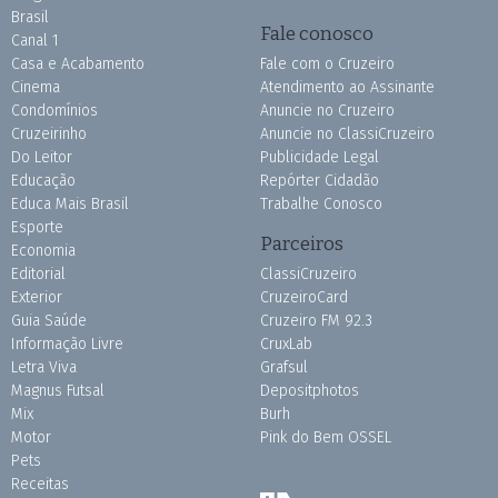
Brasil
Fale conosco
Canal 1
Casa e Acabamento
Fale com o Cruzeiro
Cinema
Atendimento ao Assinante
Condomínios
Anuncie no Cruzeiro
Cruzeirinho
Anuncie no ClassiCruzeiro
Do Leitor
Publicidade Legal
Educação
Repórter Cidadão
Educa Mais Brasil
Trabalhe Conosco
Esporte
Parceiros
Economia
Editorial
ClassiCruzeiro
Exterior
CruzeiroCard
Guia Saúde
Cruzeiro FM 92.3
Informação Livre
CruxLab
Letra Viva
Grafsul
Magnus Futsal
Depositphotos
Mix
Burh
Motor
Pink do Bem OSSEL
Pets
Receitas