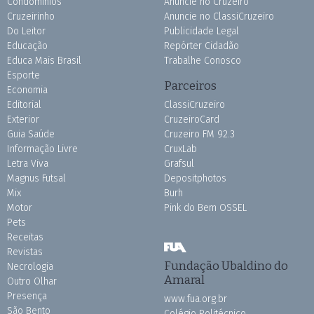
Condomínios
Anuncie no Cruzeiro
Cruzeirinho
Anuncie no ClassiCruzeiro
Do Leitor
Publicidade Legal
Educação
Repórter Cidadão
Educa Mais Brasil
Trabalhe Conosco
Esporte
Parceiros
Economia
Editorial
ClassiCruzeiro
Exterior
CruzeiroCard
Guia Saúde
Cruzeiro FM 92.3
Informação Livre
CruxLab
Letra Viva
Grafsul
Magnus Futsal
Depositphotos
Mix
Burh
Motor
Pink do Bem OSSEL
Pets
Receitas
Revistas
Fundação Ubaldino do
Necrologia
Amaral
Outro Olhar
Presença
www.fua.org.br
São Bento
Colégio Politécnico