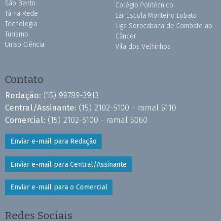
São Bento
Colégio Politécnico
Tá na Rede
Lar Escola Monteiro Lobato
Tecnologia
Liga Sorocabana de Combate ao
Turismo
Câncer
Uniso Ciência
Vila dos Velhinhos
Contato
Redação:
(15) 99789-3913
Central/Assinante:
(15) 2102-5100 - ramal 5110
Comercial:
(15) 2102-5100 - ramal 5060
Enviar e-mail para Redação
Enviar e-mail para Central/Assinante
Enviar e-mail para o Comercial
Redes Sociais