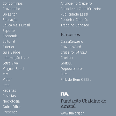
Condomínios
Anuncie no Cruzeiro
Cruzeirinho
Anuncie no ClassiCruzeiro
Do Leitor
Publicidade Legal
Educação
Repórter Cidadão
Educa Mais Brasil
Trabalhe Conosco
Esporte
Parceiros
Economia
Editorial
ClassiCruzeiro
Exterior
CruzeiroCard
Guia Saúde
Cruzeiro FM 92.3
Informação Livre
CruxLab
Letra Viva
Grafsul
Magnus Futsal
Depositphotos
Mix
Burh
Motor
Pink do Bem OSSEL
Pets
Receitas
Revistas
Fundação Ubaldino do
Necrologia
Amaral
Outro Olhar
Presença
www.fua.org.br