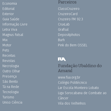
Parceiros
Economia
Editorial
ClassiCruzeiro
Exterior
CruzeiroCard
Guia Saúde
Cruzeiro FM 92.3
Informação Livre
CruxLab
Letra Viva
Grafsul
Magnus Futsal
Depositphotos
Mix
Burh
Motor
Pink do Bem OSSEL
Pets
Receitas
Revistas
Fundação Ubaldino do
Necrologia
Amaral
Outro Olhar
Presença
www.fua.org.br
São Bento
Colégio Politécnico
Tá na Rede
Lar Escola Monteiro Lobato
Tecnologia
Liga Sorocabana de Combate ao
Turismo
Câncer
Uniso Ciência
Vila dos Velhinhos