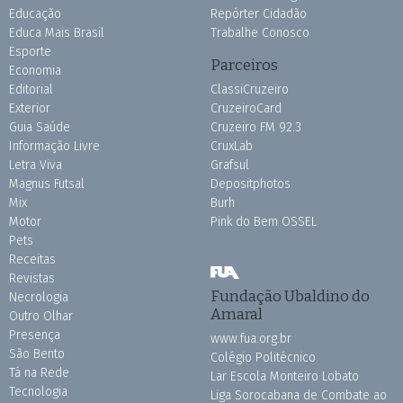
Educação
Repórter Cidadão
Educa Mais Brasil
Trabalhe Conosco
Esporte
Parceiros
Economia
Editorial
ClassiCruzeiro
Exterior
CruzeiroCard
Guia Saúde
Cruzeiro FM 92.3
Informação Livre
CruxLab
Letra Viva
Grafsul
Magnus Futsal
Depositphotos
Mix
Burh
Motor
Pink do Bem OSSEL
Pets
Receitas
Revistas
Fundação Ubaldino do
Necrologia
Amaral
Outro Olhar
Presença
www.fua.org.br
São Bento
Colégio Politécnico
Tá na Rede
Lar Escola Monteiro Lobato
Tecnologia
Liga Sorocabana de Combate ao