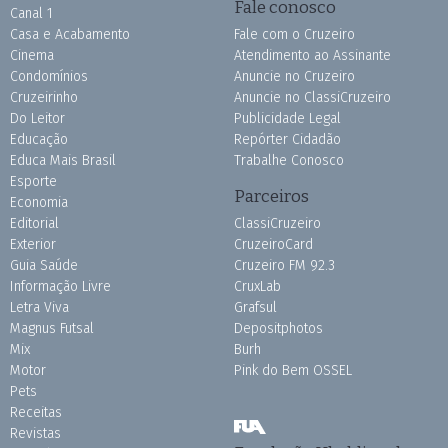
Fale conosco
Canal 1
Casa e Acabamento
Fale com o Cruzeiro
Cinema
Atendimento ao Assinante
Condomínios
Anuncie no Cruzeiro
Cruzeirinho
Anuncie no ClassiCruzeiro
Do Leitor
Publicidade Legal
Educação
Repórter Cidadão
Educa Mais Brasil
Trabalhe Conosco
Esporte
Parceiros
Economia
Editorial
ClassiCruzeiro
Exterior
CruzeiroCard
Guia Saúde
Cruzeiro FM 92.3
Informação Livre
CruxLab
Letra Viva
Grafsul
Magnus Futsal
Depositphotos
Mix
Burh
Motor
Pink do Bem OSSEL
Pets
Receitas
Revistas