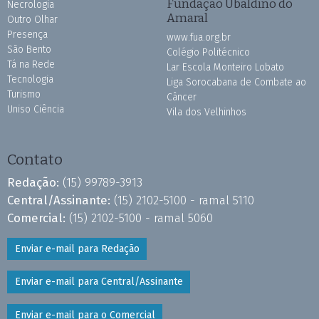
Fundação Ubaldino do
Necrologia
Amaral
Outro Olhar
Presença
www.fua.org.br
São Bento
Colégio Politécnico
Tá na Rede
Lar Escola Monteiro Lobato
Tecnologia
Liga Sorocabana de Combate ao
Turismo
Câncer
Uniso Ciência
Vila dos Velhinhos
Contato
Redação:
(15) 99789-3913
Central/Assinante:
(15) 2102-5100 - ramal 5110
Comercial:
(15) 2102-5100 - ramal 5060
Enviar e-mail para Redação
Enviar e-mail para Central/Assinante
Enviar e-mail para o Comercial