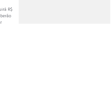
uirá R$
eberão
r