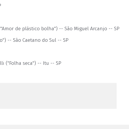
P
"Amor de plástico bolha") -- São Miguel Arcanjo -- SP
o") -- São Caetano do Sul -- SP
i ("Folha seca") -- Itu -- SP