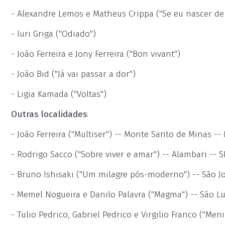
- Alexandre Lemos e Matheus Crippa ("Se eu nascer de
- Iuri Griga ("Odiado")
- João Ferreira e Jony Ferreira ("Bon vivant")
- João Bid ("Já vai passar a dor")
- Ligia Kamada ("Voltas")
Outras localidades
:
- João Ferreira ("Multiser") -- Monte Santo de Minas --
- Rodrigo Sacco ("Sobre viver e amar") -- Alambari -- S
- Bruno Ishisaki ("Um milagre pós-moderno") -- São J
- Memel Nogueira e Danilo Palavra ("Magma") -- São Lu
- Tulio Pedrico, Gabriel Pedrico e Virgilio Franco ("Me