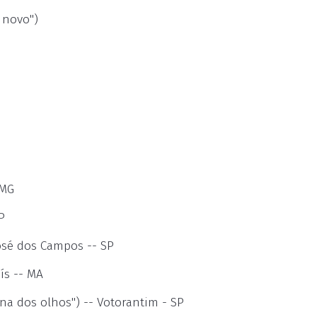
 novo")
 MG
P
osé dos Campos -- SP
ís -- MA
nina dos olhos") -- Votorantim - SP