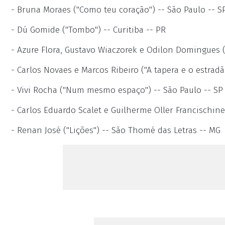
- Bruna Moraes ("Como teu coração") -- São Paulo -- S
- Dú Gomide ("Tombo") -- Curitiba -- PR
- Azure Flora, Gustavo Wiaczorek e Odilon Domingues (
- Carlos Novaes e Marcos Ribeiro ("A tapera e o estradã
- Vivi Rocha ("Num mesmo espaço") -- São Paulo -- SP
- Carlos Eduardo Scalet e Guilherme Oller Francischinell
- Renan José ("Lições") -- São Thomé das Letras -- MG