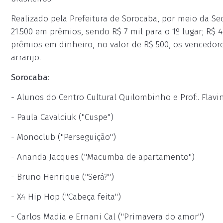
Realizado pela Prefeitura de Sorocaba, por meio da Sec
21.500 em prêmios, sendo R$ 7 mil para o 1º lugar; R$ 4
prêmios em dinheiro, no valor de R$ 500, os vencedore
arranjo.
Sorocaba
:
- Alunos do Centro Cultural Quilombinho e Prof:. Flavi
- Paula Cavalciuk ("Cuspe")
- Monoclub ("Perseguição")
- Ananda Jacques ("Macumba de apartamento")
- Bruno Henrique ("Será?")
- X4 Hip Hop ("Cabeça feita")
- Carlos Madia e Ernani Cal ("Primavera do amor")