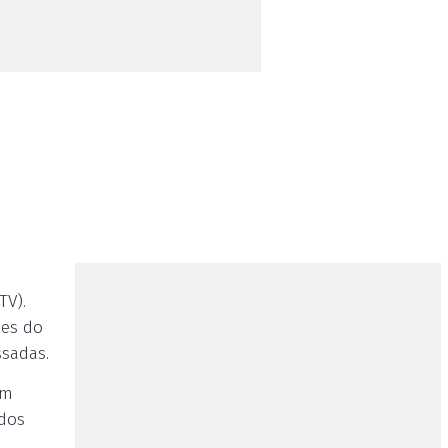
TV).
des do
ssadas.
am
ados