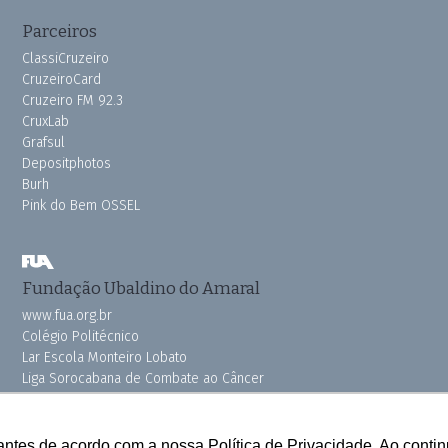
Parceiros
ClassiCruzeiro
CruzeiroCard
Cruzeiro FM 92.3
CruxLab
Grafsul
Depositphotos
Burh
Pink do Bem OSSEL
Fundação Ubaldino do Amaral
www.fua.org.br
Colégio Politécnico
Lar Escola Monteiro Lobato
Liga Sorocabana de Combate ao Câncer
Vila dos Velhinhos
antes de acordo com a nossa Política de Privacidade. Ao cont