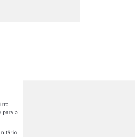
rro.
e para o
unitário