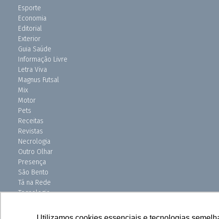
Esporte
Economia
Editorial
Exterior
Guia Saúde
Informação Livre
Letra Viva
Magnus Futsal
Mix
Motor
Pets
Receitas
Revistas
Necrologia
Outro Olhar
Presença
São Bento
Tá na Rede
Tecnologia
Turismo
Uniso Ciência
Utilizamos cookies essenciais e tecnologias semelh