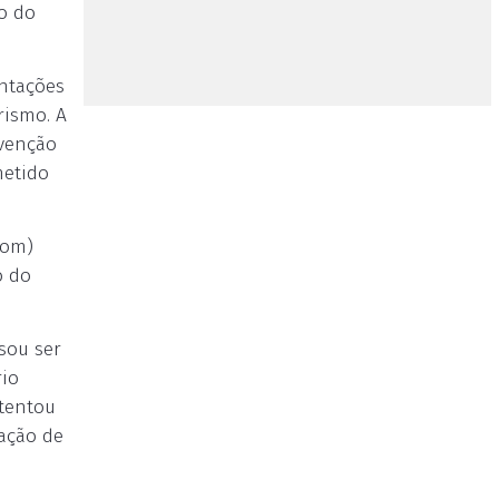
o do
entações
rismo. A
evenção
metido
com)
o do
sou ser
rio
 tentou
gação de