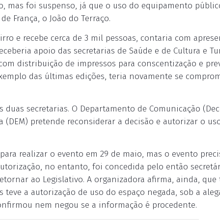
ho, mas foi suspenso, já que o uso do equipamento públic
 de França, o João do Terraço.
rro e recebe cerca de 3 mil pessoas, contaria com apres
eceberia apoio das secretarias de Saúde e de Cultura e Tu
e com distribuição de impressos para conscentização e pr
xemplo das últimas edições, teria novamente se compro
as duas secretarias. O Departamento de Comunicação (De
 (DEM) pretende reconsiderar a decisão e autorizar o us
 para realizar o evento em 29 de maio, mas o evento preci
torização, no entanto, foi concedida pelo então secretá
etornar ao Legislativo. A organizadora afirma, ainda, que
as teve a autorização de uso do espaço negada, sob a ale
 confirmou nem negou se a informação é procedente.