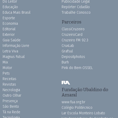
Do Leitor
Publicidade Legal
Educação
Repórter Cidadão
Educa Mais Brasil
Trabalhe Conosco
Esporte
Parceiros
Economia
Editorial
ClassiCruzeiro
Exterior
CruzeiroCard
Guia Saúde
Cruzeiro FM 92.3
Informação Livre
CruxLab
Letra Viva
Grafsul
Magnus Futsal
Depositphotos
Mix
Burh
Motor
Pink do Bem OSSEL
Pets
Receitas
Revistas
Fundação Ubaldino do
Necrologia
Amaral
Outro Olhar
Presença
www.fua.org.br
São Bento
Colégio Politécnico
Tá na Rede
Lar Escola Monteiro Lobato
Tecnologia