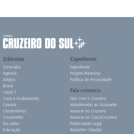
Editorias
Expediente
Sorocaba
Expediente
Agenda
Projeto Memória
Artigos
Política de Privacidade
Brasil
Fale conosco
Canal 1
Casa e Acabamento
Fale com o Cruzeiro
Cinema
Atendimento ao Assinante
Condomínios
Anuncie no Cruzeiro
Cruzeirinho
Anuncie no ClassiCruzeiro
Do Leitor
Publicidade Legal
Educação
Repórter Cidadão