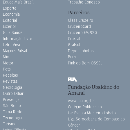
Educa Mais Brasil
Trabalhe Conosco
Esporte
Parceiros
Economia
Editorial
ClassiCruzeiro
Exterior
CruzeiroCard
Guia Saúde
Cruzeiro FM 92.3
Informação Livre
CruxLab
Letra Viva
Grafsul
Magnus Futsal
Depositphotos
Mix
Burh
Motor
Pink do Bem OSSEL
Pets
Receitas
Revistas
Fundação Ubaldino do
Necrologia
Amaral
Outro Olhar
Presença
www.fua.org.br
São Bento
Colégio Politécnico
Tá na Rede
Lar Escola Monteiro Lobato
Tecnologia
Liga Sorocabana de Combate ao
Turismo
Câncer