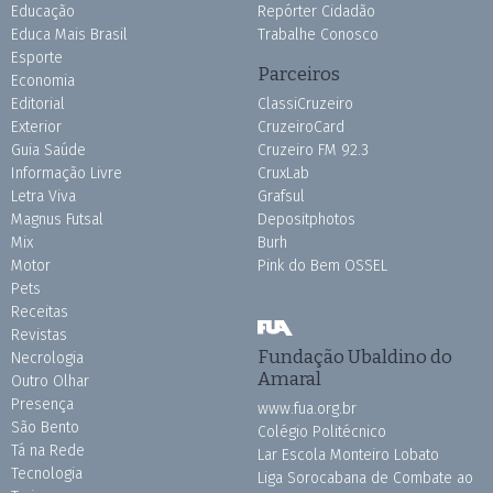
Educação
Repórter Cidadão
Educa Mais Brasil
Trabalhe Conosco
Esporte
Parceiros
Economia
Editorial
ClassiCruzeiro
Exterior
CruzeiroCard
Guia Saúde
Cruzeiro FM 92.3
Informação Livre
CruxLab
Letra Viva
Grafsul
Magnus Futsal
Depositphotos
Mix
Burh
Motor
Pink do Bem OSSEL
Pets
Receitas
Revistas
Fundação Ubaldino do
Necrologia
Amaral
Outro Olhar
Presença
www.fua.org.br
São Bento
Colégio Politécnico
Tá na Rede
Lar Escola Monteiro Lobato
Tecnologia
Liga Sorocabana de Combate ao