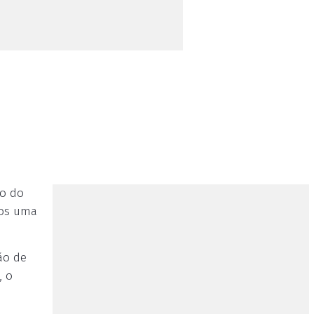
ro do
dos uma
ão de
, o