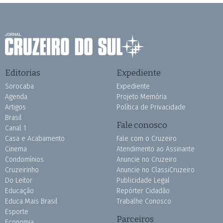
Editorias
Expediente
Sorocaba
Expediente
Agenda
Projeto Memória
Artigos
Política de Privacidade
Brasil
Fale conosco
Canal 1
Casa e Acabamento
Fale com o Cruzeiro
Cinema
Atendimento ao Assinante
Condomínios
Anuncie no Cruzeiro
Cruzeirinho
Anuncie no ClassiCruzeiro
Do Leitor
Publicidade Legal
Educação
Repórter Cidadão
Educa Mais Brasil
Trabalhe Conosco
Esporte
Parceiros
Economia