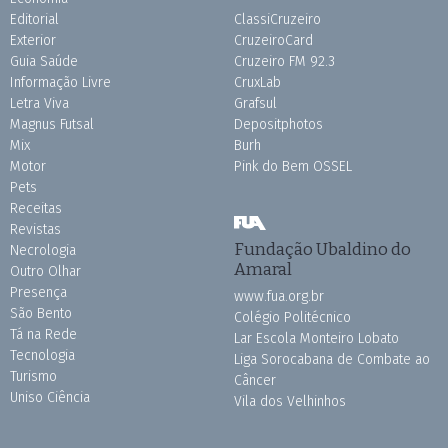
Editorial
ClassiCruzeiro
Exterior
CruzeiroCard
Guia Saúde
Cruzeiro FM 92.3
Informação Livre
CruxLab
Letra Viva
Grafsul
Magnus Futsal
Depositphotos
Mix
Burh
Motor
Pink do Bem OSSEL
Pets
Receitas
Revistas
Fundação Ubaldino do
Necrologia
Amaral
Outro Olhar
Presença
www.fua.org.br
São Bento
Colégio Politécnico
Tá na Rede
Lar Escola Monteiro Lobato
Tecnologia
Liga Sorocabana de Combate ao
Turismo
Câncer
Uniso Ciência
Vila dos Velhinhos