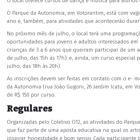
O local oferece cursos de dança e música para alunos d
O Parque da Autonomia, em Votorantim, está com vaga
ano e, também, para atividades que acontecerão durant
No próximo mês de julho, o local terá uma programaçã
oportunidades para jovens e adultos interessados em au
crianças de 3 a 6 anos que queiram participar de um 
de julho, das 15h às 17h); e, ainda, um curso especial p
julho, das 18h às 20h).
As inscrições devem ser feitas em contato com o e- m
da Autonomia (rua João Gugoni, 26 Jardim Icatu, em Vot
de R$ 150 por curso.
Regulares
Organizadas pelo Coletivo O12, as atividades do Parqu
que faz parte de uma aposta educativa na qual os art
inspirar honestidade e bom senso. Cada participante p