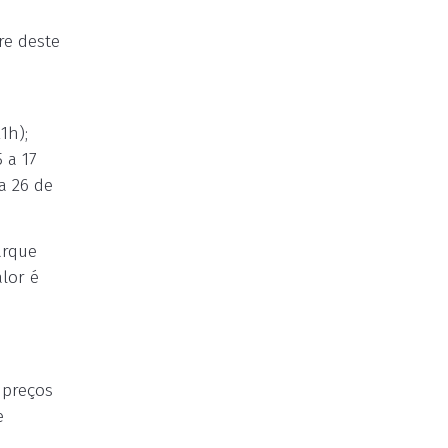
re deste
1h);
 a 17
a 26 de
arque
lor é
 preços
e