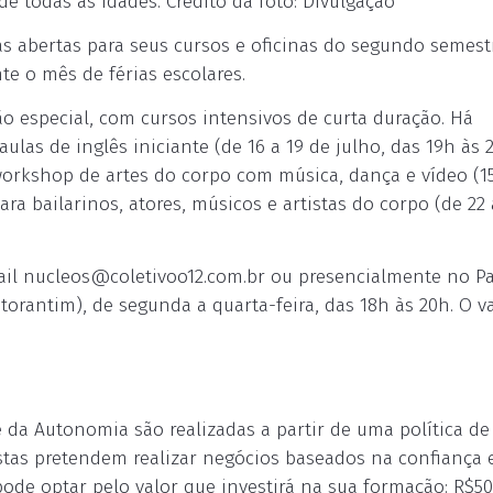
e todas as idades. Crédito da foto: Divulgação
s abertas para seus cursos e oficinas do segundo semest
e o mês de férias escolares.
o especial, com cursos intensivos de curta duração. Há
las de inglês iniciante (de 16 a 19 de julho, das 19h às 2
workshop de artes do corpo com música, dança e vídeo (15
ara bailarinos, atores, músicos e artistas do corpo (de 22 
ail
nucleos@coletivoo12.com.br
ou presencialmente no P
orantim), de segunda a quarta-feira, das 18h às 20h. O va
e da Autonomia são realizadas a partir de uma política de
istas pretendem realizar negócios baseados na confiança 
ode optar pelo valor que investirá na sua formação: R$50