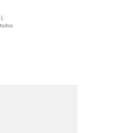
),
 todos