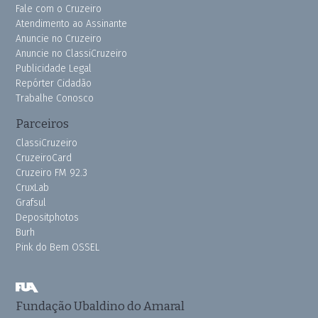
Fale com o Cruzeiro
Atendimento ao Assinante
Anuncie no Cruzeiro
Anuncie no ClassiCruzeiro
Publicidade Legal
Repórter Cidadão
Trabalhe Conosco
Parceiros
ClassiCruzeiro
CruzeiroCard
Cruzeiro FM 92.3
CruxLab
Grafsul
Depositphotos
Burh
Pink do Bem OSSEL
Fundação Ubaldino do Amaral