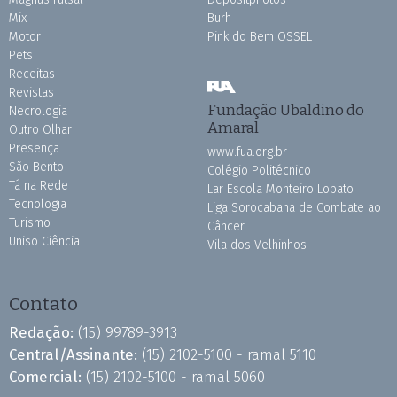
Mix
Burh
Motor
Pink do Bem OSSEL
Pets
Receitas
Revistas
Fundação Ubaldino do
Necrologia
Amaral
Outro Olhar
Presença
www.fua.org.br
São Bento
Colégio Politécnico
Tá na Rede
Lar Escola Monteiro Lobato
Tecnologia
Liga Sorocabana de Combate ao
Turismo
Câncer
Uniso Ciência
Vila dos Velhinhos
Contato
Redação:
(15) 99789-3913
Central/Assinante:
(15) 2102-5100 - ramal 5110
Comercial:
(15) 2102-5100 - ramal 5060