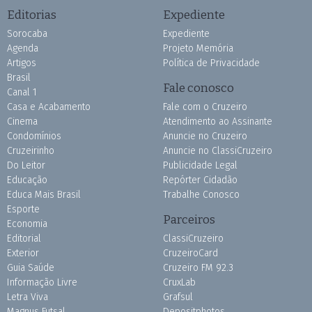
Editorias
Expediente
Sorocaba
Expediente
Agenda
Projeto Memória
Artigos
Política de Privacidade
Brasil
Fale conosco
Canal 1
Casa e Acabamento
Fale com o Cruzeiro
Cinema
Atendimento ao Assinante
Condomínios
Anuncie no Cruzeiro
Cruzeirinho
Anuncie no ClassiCruzeiro
Do Leitor
Publicidade Legal
Educação
Repórter Cidadão
Educa Mais Brasil
Trabalhe Conosco
Esporte
Parceiros
Economia
Editorial
ClassiCruzeiro
Exterior
CruzeiroCard
Guia Saúde
Cruzeiro FM 92.3
Informação Livre
CruxLab
Letra Viva
Grafsul
Magnus Futsal
Depositphotos