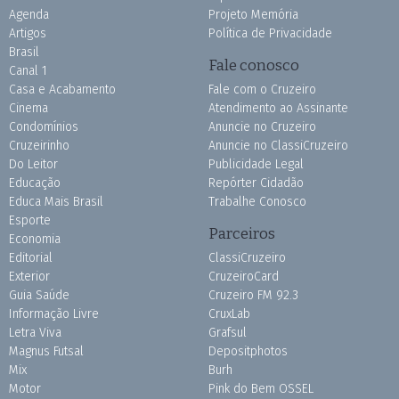
Agenda
Projeto Memória
Artigos
Política de Privacidade
Brasil
Fale conosco
Canal 1
Casa e Acabamento
Fale com o Cruzeiro
Cinema
Atendimento ao Assinante
Condomínios
Anuncie no Cruzeiro
Cruzeirinho
Anuncie no ClassiCruzeiro
Do Leitor
Publicidade Legal
Educação
Repórter Cidadão
Educa Mais Brasil
Trabalhe Conosco
Esporte
Parceiros
Economia
Editorial
ClassiCruzeiro
Exterior
CruzeiroCard
Guia Saúde
Cruzeiro FM 92.3
Informação Livre
CruxLab
Letra Viva
Grafsul
Magnus Futsal
Depositphotos
Mix
Burh
Motor
Pink do Bem OSSEL