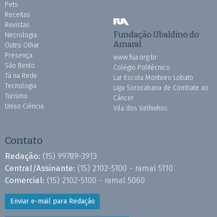
Pets
Receitas
Revistas
Fundação Ubaldino do
Necrologia
Amaral
Outro Olhar
Presença
www.fua.org.br
São Bento
Colégio Politécnico
Tá na Rede
Lar Escola Monteiro Lobato
Tecnologia
Liga Sorocabana de Combate ao
Turismo
Câncer
Uniso Ciência
Vila dos Velhinhos
Contato
Redação:
(15) 99789-3913
Central/Assinante:
(15) 2102-5100 - ramal 5110
Comercial:
(15) 2102-5100 - ramal 5060
Enviar e-mail para Redação