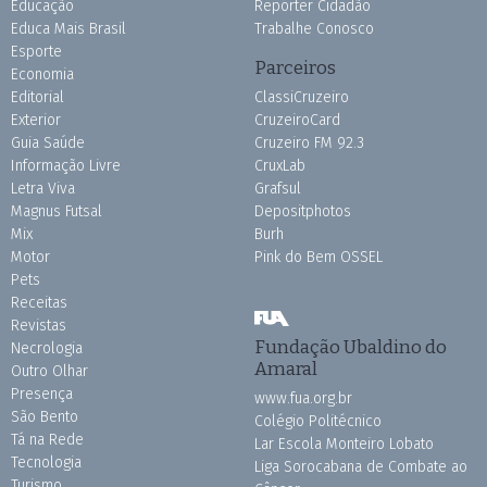
Educação
Repórter Cidadão
Educa Mais Brasil
Trabalhe Conosco
Esporte
Parceiros
Economia
Editorial
ClassiCruzeiro
Exterior
CruzeiroCard
Guia Saúde
Cruzeiro FM 92.3
Informação Livre
CruxLab
Letra Viva
Grafsul
Magnus Futsal
Depositphotos
Mix
Burh
Motor
Pink do Bem OSSEL
Pets
Receitas
Revistas
Fundação Ubaldino do
Necrologia
Amaral
Outro Olhar
Presença
www.fua.org.br
São Bento
Colégio Politécnico
Tá na Rede
Lar Escola Monteiro Lobato
Tecnologia
Liga Sorocabana de Combate ao
Turismo