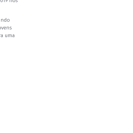
2019 nos
mundo
jovens
ra uma