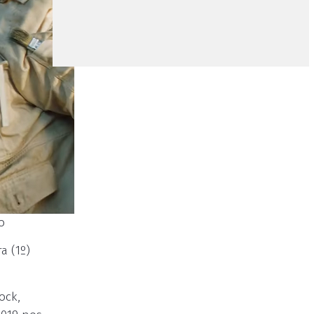
o
a (1º)
ock,