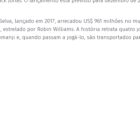
Nick Jonas. O lançamento está previsto para dezembro de 
 Selva, lançado em 2017, arrecadou US$ 961 milhões no 
 estrelado por Robin Williams. A história retrata quatro 
manji e, quando passam a jogá-lo, são transportados pa