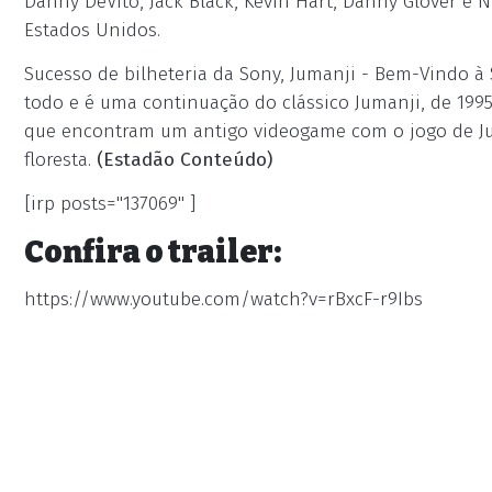
Danny DeVito, Jack Black, Kevin Hart, Danny Glover e 
Estados Unidos.
Sucesso de bilheteria da Sony, Jumanji - Bem-Vindo à
todo e é uma continuação do clássico Jumanji, de 1995,
que encontram um antigo videogame com o jogo de Ju
floresta.
(Estadão Conteúdo)
[irp posts="137069" ]
Confira o trailer:
https://www.youtube.com/watch?v=rBxcF-r9Ibs