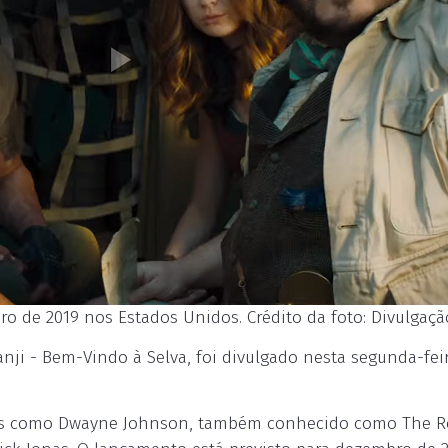
ro de 2019 nos Estados Unidos. Crédito da foto: Divulgaçã
anji - Bem-Vindo à Selva, foi divulgado nesta segunda-feir
es como Dwayne Johnson, também conhecido como The R