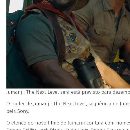
Jumanji: The Next Level será está previsto para dezemb
O trailer de Jumanji: The Next Level, sequência de Jum
pela Sony.
O elenco do novo filme de Jumanji contará com nom