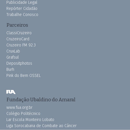
Publicidade Legal
Repórter Cidadão
Trabalhe Conosco
Parceiros
ClassiCruzeiro
CruzeiroCard
Cruzeiro FM 92.3
CruxLab
Grafsul
Depositphotos
Burh
Pink do Bem OSSEL
Fundação Ubaldino do Amaral
www.fua.org.br
Colégio Politécnico
Lar Escola Monteiro Lobato
Liga Sorocabana de Combate ao Câncer