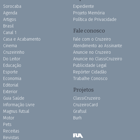
Sorocaba
Expediente
Agenda
Projeto Memória
Artigos
Política de Privacidade
Brasil
Fale conosco
Canal 1
Casa e Acabamento
Fale com o Cruzeiro
Cinema
Atendimento ao Assinante
Cruzeirinho
Anuncie no Cruzeiro
Do Leitor
Anuncie no ClassiCruzeiro
Educação
Publicidade Legal
Esporte
Repórter Cidadão
Economia
Trabalhe Conosco
Editorial
Projetos
Exterior
Guia Saúde
ClassiCruzeiro
Informação Livre
CruzeiroCard
Magnus Futsal
Grafsul
Motor
Burh
Pets
Receitas
Revistas