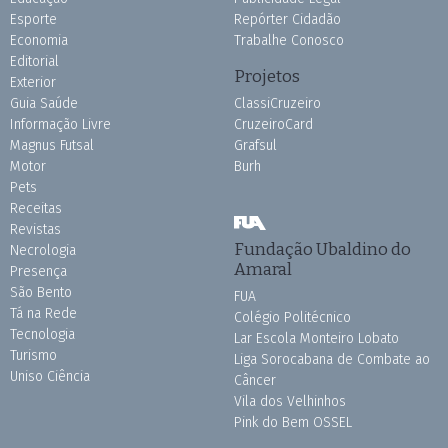
Esporte
Repórter Cidadão
Economia
Trabalhe Conosco
Editorial
Projetos
Exterior
Guia Saúde
ClassiCruzeiro
Informação Livre
CruzeiroCard
Magnus Futsal
Grafsul
Motor
Burh
Pets
Receitas
Revistas
Fundação Ubaldino do
Necrologia
Amaral
Presença
São Bento
FUA
Tá na Rede
Colégio Politécnico
Tecnologia
Lar Escola Monteiro Lobato
Turismo
Liga Sorocabana de Combate ao
Uniso Ciência
Câncer
Vila dos Velhinhos
Pink do Bem OSSEL