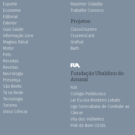
Esporte
Repórter Cidadão
Economia
Trabalhe Conosco
Editorial
Projetos
Exterior
Guia Saúde
ClassiCruzeiro
Informação Livre
CruzeiroCard
Magnus Futsal
Grafsul
Motor
Burh
Pets
Receitas
Revistas
Fundação Ubaldino do
Necrologia
Amaral
Presença
São Bento
FUA
Tá na Rede
Colégio Politécnico
Tecnologia
Lar Escola Monteiro Lobato
Turismo
Liga Sorocabana de Combate ao
Uniso Ciência
Câncer
Vila dos Velhinhos
Pink do Bem OSSEL