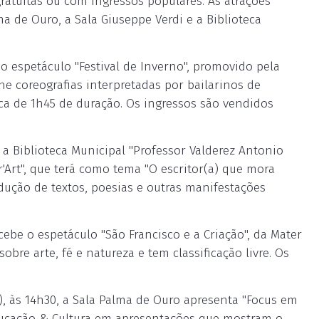
gratuitas ou com ingressos populares. As atrações
 de Ouro, a Sala Giuseppe Verdi e a Biblioteca
 o espetáculo "Festival de Inverno", promovido pela
e coreografias interpretadas por bailarinos de
ca de 1h45 de duração. Os ingressos são vendidos
 a Biblioteca Municipal "Professor Valderez Antonio
'Art", que terá como tema "O escritor(a) que mora
dução de textos, poesias e outras manifestações
ebe o espetáculo "São Francisco e a Criação", da Mater
bre arte, fé e natureza e tem classificação livre. Os
 às 14h30, a Sala Palma de Ouro apresenta "Focus em
ducação & Cultura em apresentações que mostram o