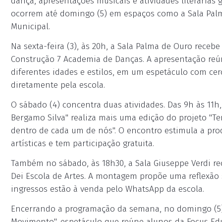
dança, apresentações musicais e atividades literárias 
ocorrem até domingo (5) em espaços como a Sala Palma
Municipal.
Na sexta-feira (3), às 20h, a Sala Palma de Ouro recebe
Construção 7 Academia de Danças. A apresentação reún
diferentes idades e estilos, em um espetáculo com cer
diretamente pela escola.
O sábado (4) concentra duas atividades. Das 9h às 11h,
Bergamo Silva" realiza mais uma edição do projeto "Ter
dentro de cada um de nós". O encontro estimula a pro
artísticas e tem participação gratuita.
Também no sábado, às 18h30, a Sala Giuseppe Verdi rec
Dei Escola de Artes. A montagem propõe uma reflexão so
ingressos estão à venda pelo WhatsApp da escola.
Encerrando a programação da semana, no domingo (5),
Movimento", espetáculo que reúne alunos da Focus E