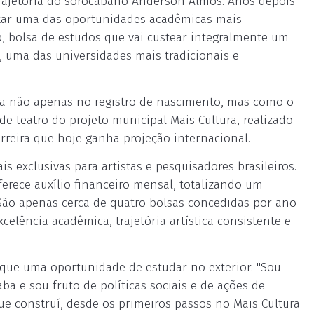
rajetória do sorocabano Anderson Almos. Anos depois
istar uma das oportunidades acadêmicas mais
p, bolsa de estudos que vai custear integralmente um
a, uma das universidades mais tradicionais e
ba não apenas no registro de nascimento, mas como o
de teatro do projeto municipal Mais Cultura, realizado
rreira que hoje ganha projeção internacional.
 exclusivas para artistas e pesquisadores brasileiros.
erece auxílio financeiro mensal, totalizando um
São apenas cerca de quatro bolsas concedidas por ano
celência acadêmica, trajetória artística consistente e
que uma oportunidade de estudar no exterior. "Sou
aba e sou fruto de políticas sociais e de ações de
 que construí, desde os primeiros passos no Mais Cultura