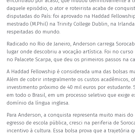
encontrado por acaso, que mudou definitivamente a t
daquele episódio, o ator e roteirista acaba de conqu
disputadas do País: foi aprovado na Haddad Fellowshi
mestrado (M.Phil) na Trinity College Dublin, na Irland
respeitadas do mundo.
Radicado no Rio de Janeiro, Anderson carrega Soroca
lugar onde descobriu a vocação artística. Foi no curso 
no Palacete Scarpa, que deu os primeiros passos na ca
A Haddad Fellowship é considerada uma das bolsas mais
Além de cobrir integralmente os custos acadêmicos, of
investimento próximo de 40 mil euros por estudante. 
em todo o Brasil, em um processo seletivo que exige ex
domínio da língua inglesa.
Para Anderson, a conquista representa muito mais do 
egresso de escola pública, cresci na periferia de Soroc
incentivo à cultura. Essa bolsa prova que a trajetória