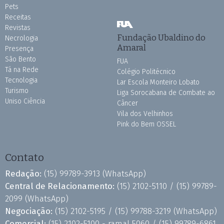
Pets
Receitas
Revistas
Fundação Ubaldino do
Necrologia
Amaral
Presença
São Bento
FUA
Tá na Rede
Colégio Politécnico
Tecnologia
Lar Escola Monteiro Lobato
Turismo
Liga Sorocabana de Combate ao
Uniso Ciência
Câncer
Vila dos Velhinhos
Pink do Bem OSSEL
Contato
Redação:
(15) 99789-3913
(WhatsApp)
Central de Relacionamento:
(15) 2102-5110 /
(15) 99789-
2099
(WhatsApp)
Negociação:
(15) 2102-5195 /
(15) 99788-3219
(WhatsApp)
Comercial:
(15) 2102-5100 - ramal 5060 /
(15) 99789-6861