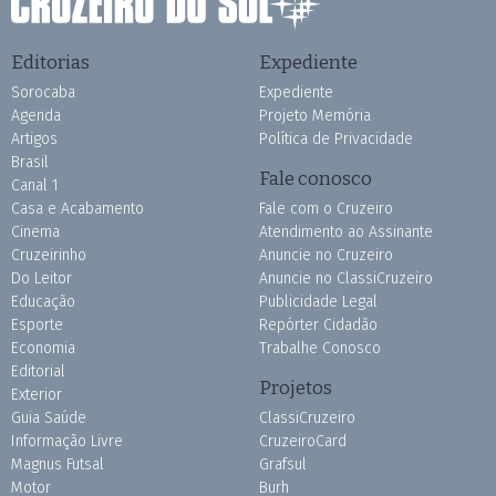
Editorias
Expediente
Sorocaba
Expediente
Agenda
Projeto Memória
Artigos
Política de Privacidade
Brasil
Fale conosco
Canal 1
Casa e Acabamento
Fale com o Cruzeiro
Cinema
Atendimento ao Assinante
Cruzeirinho
Anuncie no Cruzeiro
Do Leitor
Anuncie no ClassiCruzeiro
Educação
Publicidade Legal
Esporte
Repórter Cidadão
Economia
Trabalhe Conosco
Editorial
Projetos
Exterior
Guia Saúde
ClassiCruzeiro
Informação Livre
CruzeiroCard
Magnus Futsal
Grafsul
Motor
Burh