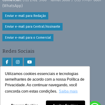
(WhatsApp)
Enviar e-mail para Redação
Enviar e-mail para Central/Assinante
Enviar e-mail para o Comercial
Redes Sociais
Utilizamos cookies essenciais e tecnologias
Faça download do aplicativo
semelhantes de acordo com a nossa Política de
Privacidade. Ao continuar navegando, você
Play Store e App Store
concorda com estas condições.
Saiba mais
Todos os direitos reservados © 2026 Cruzeiro do Sul