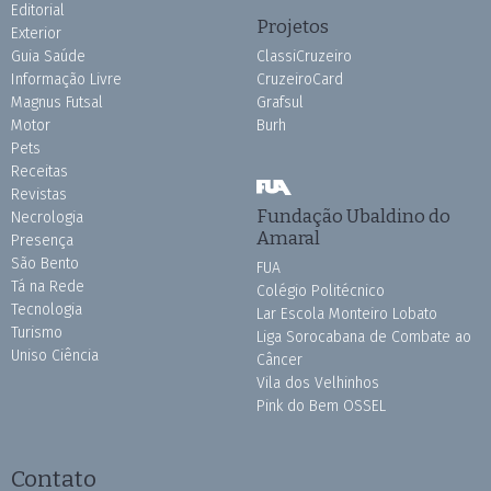
Editorial
Projetos
Exterior
Guia Saúde
ClassiCruzeiro
Informação Livre
CruzeiroCard
Magnus Futsal
Grafsul
Motor
Burh
Pets
Receitas
Revistas
Fundação Ubaldino do
Necrologia
Amaral
Presença
São Bento
FUA
Tá na Rede
Colégio Politécnico
Tecnologia
Lar Escola Monteiro Lobato
Turismo
Liga Sorocabana de Combate ao
Uniso Ciência
Câncer
Vila dos Velhinhos
Pink do Bem OSSEL
Contato