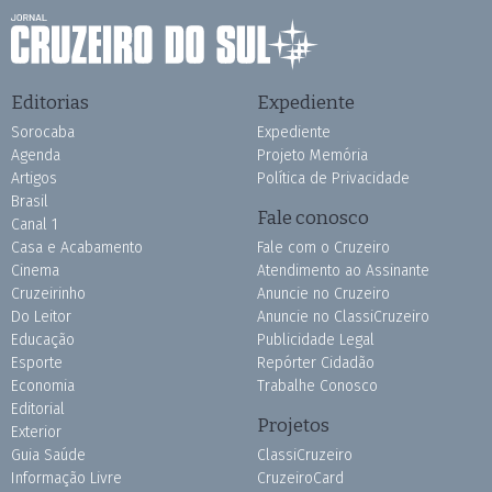
Editorias
Expediente
Sorocaba
Expediente
Agenda
Projeto Memória
Artigos
Política de Privacidade
Brasil
Fale conosco
Canal 1
Casa e Acabamento
Fale com o Cruzeiro
Cinema
Atendimento ao Assinante
Cruzeirinho
Anuncie no Cruzeiro
Do Leitor
Anuncie no ClassiCruzeiro
Educação
Publicidade Legal
Esporte
Repórter Cidadão
Economia
Trabalhe Conosco
Editorial
Projetos
Exterior
Guia Saúde
ClassiCruzeiro
Informação Livre
CruzeiroCard