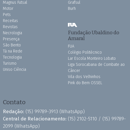
Magnus Futsal
Grafsul
Motor
Burh
Pets
Receitas
Revistas
Fundação Ubaldino do
Necrologia
Amaral
Presença
São Bento
FUA
Tá na Rede
Colégio Politécnico
Tecnologia
Lar Escola Monteiro Lobato
Turismo
Liga Sorocabana de Combate ao
Uniso Ciência
Câncer
Vila dos Velhinhos
Pink do Bem OSSEL
Contato
Redação:
(15) 99789-3913
(WhatsApp)
Central de Relacionamento:
(15) 2102-5110 /
(15) 99789-
2099
(WhatsApp)