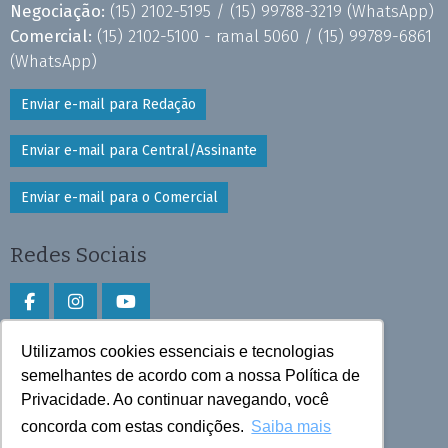
Negociação:
(15) 2102-5195 /
(15) 99788-3219
(WhatsApp)
Comercial:
(15) 2102-5100 - ramal 5060 /
(15) 99789-6861
(WhatsApp)
Enviar e-mail para Redação
Enviar e-mail para Central/Assinante
Enviar e-mail para o Comercial
Redes Sociais
Utilizamos cookies essenciais e tecnologias
Faça download do aplicativo
semelhantes de acordo com a nossa Política de
Privacidade. Ao continuar navegando, você
Play Store e App Store
concorda com estas condições.
Saiba mais