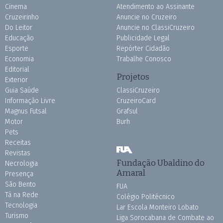
Cinema
Atendimento ao Assinante
Cruzeirinho
Anuncie no Cruzeiro
Do Leitor
Anuncie no ClassiCruzeiro
Educação
Publicidade Legal
Esporte
Repórter Cidadão
Economia
Trabalhe Conosco
Editorial
Projetos
Exterior
Guia Saúde
ClassiCruzeiro
Informação Livre
CruzeiroCard
Magnus Futsal
Grafsul
Motor
Burh
Pets
Receitas
Revistas
Fundação Ubaldino do
Necrologia
Amaral
Presença
São Bento
FUA
Tá na Rede
Colégio Politécnico
Tecnologia
Lar Escola Monteiro Lobato
Turismo
Liga Sorocabana de Combate ao