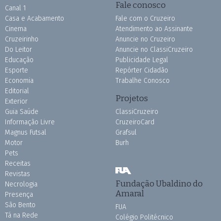
Fale conosco
Canal 1
Casa e Acabamento
Fale com o Cruzeiro
Cinema
Atendimento ao Assinante
Cruzeirinho
Anuncie no Cruzeiro
Do Leitor
Anuncie no ClassiCruzeiro
Educação
Publicidade Legal
Esporte
Repórter Cidadão
Economia
Trabalhe Conosco
Editorial
Projetos
Exterior
Guia Saúde
ClassiCruzeiro
Informação Livre
CruzeiroCard
Magnus Futsal
Grafsul
Motor
Burh
Pets
Receitas
Revistas
Fundação Ubaldino do
Necrologia
Amaral
Presença
São Bento
FUA
Tá na Rede
Colégio Politécnico