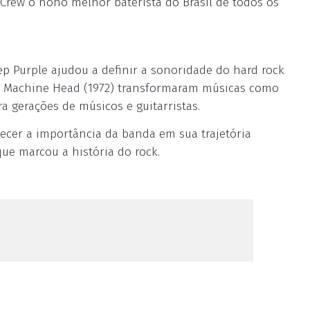
e Crew o nono melhor baterista do Brasil de todos os
ep Purple ajudou a definir a sonoridade do hard rock
mo Machine Head (1972) transformaram músicas como
 gerações de músicos e guitarristas.
hecer a importância da banda em sua trajetória
que marcou a história do rock.