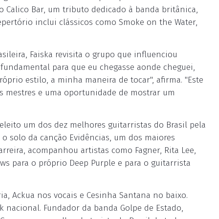
no Calico Bar, um tributo dedicado à banda britânica,
epertório inclui clássicos como Smoke on the Water,
ileira, Faiska revisita o grupo que influenciou
i fundamental para que eu chegasse aonde cheguei,
prio estilo, a minha maneira de tocar", afirma. "Este
s mestres e uma oportunidade de mostrar um
 eleito um dos dez melhores guitarristas do Brasil pela
tá o solo da canção Evidências, um dos maiores
arreira, acompanhou artistas como Fagner, Rita Lee,
ws para o próprio Deep Purple e para o guitarrista
ia, Ackua nos vocais e Cesinha Santana no baixo.
 nacional. Fundador da banda Golpe de Estado,