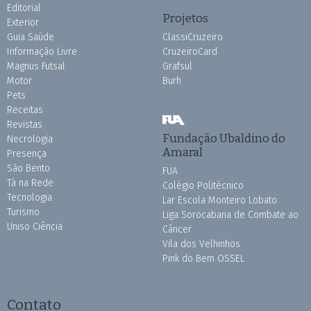
Editorial
Projetos
Exterior
Guia Saúde
ClassiCruzeiro
Informação Livre
CruzeiroCard
Magnus Futsal
Grafsul
Motor
Burh
Pets
Receitas
Revistas
Fundação Ubaldino do
Necrologia
Amaral
Presença
São Bento
FUA
Tá na Rede
Colégio Politécnico
Tecnologia
Lar Escola Monteiro Lobato
Turismo
Liga Sorocabana de Combate ao
Uniso Ciência
Câncer
Vila dos Velhinhos
Pink do Bem OSSEL
Contato