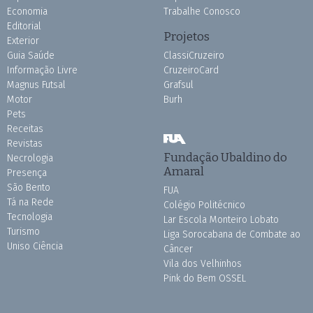
Economia
Trabalhe Conosco
Editorial
Projetos
Exterior
Guia Saúde
ClassiCruzeiro
Informação Livre
CruzeiroCard
Magnus Futsal
Grafsul
Motor
Burh
Pets
Receitas
Revistas
Fundação Ubaldino do
Necrologia
Amaral
Presença
São Bento
FUA
Tá na Rede
Colégio Politécnico
Tecnologia
Lar Escola Monteiro Lobato
Turismo
Liga Sorocabana de Combate ao
Uniso Ciência
Câncer
Vila dos Velhinhos
Pink do Bem OSSEL