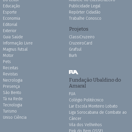
Educação
Publicidade Legal
Esporte
Repórter Cidadão
Economia
Trabalhe Conosco
Editorial
Projetos
Exterior
Guia Saúde
ClassiCruzeiro
Informação Livre
CruzeiroCard
Magnus Futsal
Grafsul
Motor
Burh
Pets
Receitas
Revistas
Fundação Ubaldino do
Necrologia
Amaral
Presença
São Bento
FUA
Tá na Rede
Colégio Politécnico
Tecnologia
Lar Escola Monteiro Lobato
Turismo
Liga Sorocabana de Combate ao
Uniso Ciência
Câncer
Vila dos Velhinhos
Pink do Bem OSSEL