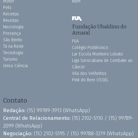
Motor
Burh
Pets
Receitas
Revistas
Fundação Ubaldino do
Necrologia
Amaral
Presença
São Bento
FUA
Tá na Rede
Colégio Politécnico
Tecnologia
Lar Escola Monteiro Lobato
Turismo
Liga Sorocabana de Combate ao
Uniso Ciência
Câncer
Vila dos Velhinhos
Pink do Bem OSSEL
Contato
Redação:
(15) 99789-3913
(WhatsApp)
Central de Relacionamento:
(15) 2102-5110 /
(15) 99789-
2099
(WhatsApp)
Negociação:
(15) 2102-5195 /
(15) 99788-3219
(WhatsApp)