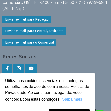
Comercial:
(15) 2102-5100 - ramal 5060 /
(15) 99789-6861
(WhatsApp)
Enviar e-mail para Redação
Enviar e-mail para Central/Assinante
Enviar e-mail para o Comercial
Redes Sociais
Utilizamos cookies essenciais e tecnologias
Faça download do aplicativo
semelhantes de acordo com a nossa Política de
Privacidade. Ao continuar navegando, você
Play Store e App Store
concorda com estas condições.
Saiba mais
Todos os direitos reservados © 2026 Cruzeiro do Sul