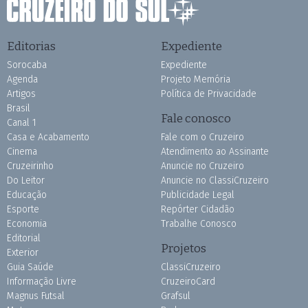
Editorias
Expediente
Sorocaba
Expediente
Agenda
Projeto Memória
Artigos
Política de Privacidade
Brasil
Fale conosco
Canal 1
Casa e Acabamento
Fale com o Cruzeiro
Cinema
Atendimento ao Assinante
Cruzeirinho
Anuncie no Cruzeiro
Do Leitor
Anuncie no ClassiCruzeiro
Educação
Publicidade Legal
Esporte
Repórter Cidadão
Economia
Trabalhe Conosco
Editorial
Projetos
Exterior
Guia Saúde
ClassiCruzeiro
Informação Livre
CruzeiroCard
Magnus Futsal
Grafsul