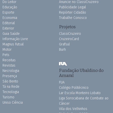
Do Leitor
Anuncie no ClassiCruzeiro
Educação
Publicidade Legal
Esporte
Repórter Cidadão
Economia
Trabalhe Conosco
Editorial
Projetos
Exterior
Guia Saúde
ClassiCruzeiro
Informação Livre
CruzeiroCard
Magnus Futsal
Grafsul
Motor
Burh
Pets
Receitas
Revistas
Fundação Ubaldino do
Necrologia
Amaral
Presença
São Bento
FUA
Tá na Rede
Colégio Politécnico
Tecnologia
Lar Escola Monteiro Lobato
Turismo
Liga Sorocabana de Combate ao
Uniso Ciência
Câncer
Vila dos Velhinhos