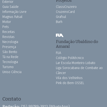
Projetos
Exterior
Guia Saúde
ClassiCruzeiro
Informação Livre
CruzeiroCard
Magnus Futsal
Grafsul
Motor
Burh
Pets
Receitas
Revistas
Fundação Ubaldino do
Necrologia
Amaral
Presença
São Bento
FUA
Tá na Rede
Colégio Politécnico
Tecnologia
Lar Escola Monteiro Lobato
Turismo
Liga Sorocabana de Combate ao
Uniso Ciência
Câncer
Vila dos Velhinhos
Pink do Bem OSSEL
Contato
Redação:
(15) 99789-3913
(WhatsApp)